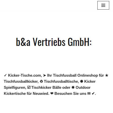
Zum
Inhalt
springen
✓ Kicker-Tische.com, ➤ Ihr Tischfussball Onlineshop für ★
Tischfussballkicker, ♻ Tischfussballtische, ✺ Kicker
Spielfiguren, ☑️ Tischkicker Bälle oder ✹ Outdoor
Kickertische für Neuwied. ❤ Besuchen Sie uns ✉ ✔.