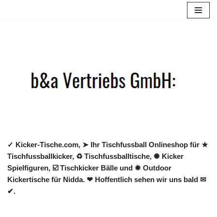
Zum
Inhalt
springen
✓ Kicker-Tische.com, ➤ Ihr Tischfussball Onlineshop für ★
Tischfussballkicker, ♻ Tischfussballtische, ✺ Kicker
Spielfiguren, ☑️ Tischkicker Bälle und ✹ Outdoor
Kickertische für Nidda. ❤ Hoffentlich sehen wir uns bald ✉
✔.