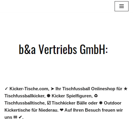
Zum
Inhalt
springen
✓ Kicker-Tische.com, ➤ Ihr Tischfussball Onlineshop für ★
Tischfussballkicker, ✺ Kicker Spielfiguren, ♻
Tischfussballtische, ☑️ Tischkicker Bälle oder ✹ Outdoor
Kickertische für Niederau. ❤ Auf Ihren Besuch freuen wir
uns ✉ ✔.