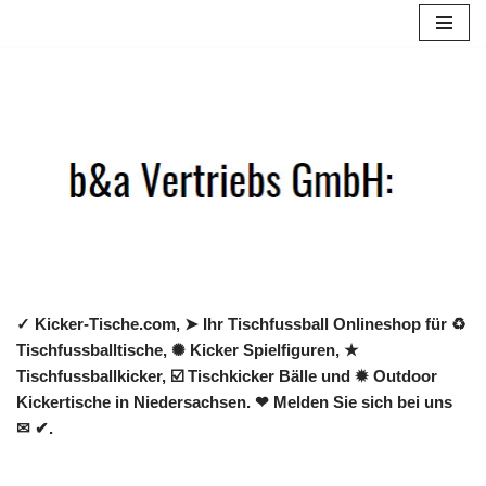
Zum
Inhalt
springen
✓ Kicker-Tische.com, ➤ Ihr Tischfussball Onlineshop für ♻
Tischfussballtische, ✺ Kicker Spielfiguren, ★
Tischfussballkicker, ☑️ Tischkicker Bälle und ✹ Outdoor
Kickertische in Niedersachsen. ❤ Melden Sie sich bei uns
✉ ✔.