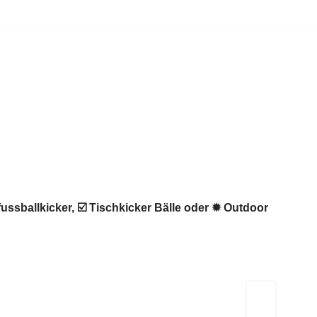
ussballkicker, ☑️ Tischkicker Bälle oder ✹ Outdoor
Kicker-Tische.com