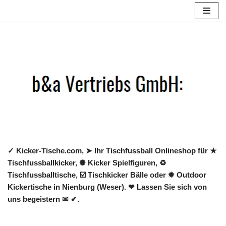
Zum
Inhalt
springen
✓ Kicker-Tische.com, ➤ Ihr Tischfussball Onlineshop für ★
Tischfussballkicker, ✺ Kicker Spielfiguren, ♻
Tischfussballtische, ☑️ Tischkicker Bälle oder ✹ Outdoor
Kickertische in Nienburg (Weser). ❤ Lassen Sie sich von
uns begeistern ✉ ✔.