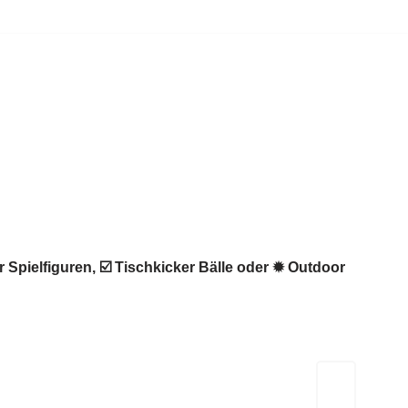
 Spielfiguren, ☑️ Tischkicker Bälle oder ✹ Outdoor
Kicker-Tische.com