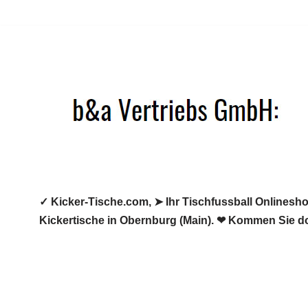
Zum
Inhalt
springen
✓ Kicker-Tische.com, ➤ Ihr Tischfussball Onlineshop
Kickertische in Obernburg (Main). ❤ Kommen Sie d