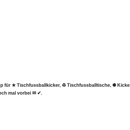
 für ★ Tischfussballkicker, ♻ Tischfussballtische, ✺ Kicker
och mal vorbei ✉ ✔.