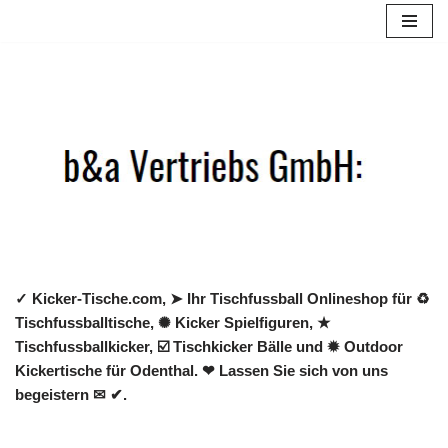
Zum
Inhalt
springen
✓ Kicker-Tische.com, ➤ Ihr Tischfussball Onlineshop für ♻
Tischfussballtische, ✺ Kicker Spielfiguren, ★
Tischfussballkicker, ☑️ Tischkicker Bälle und ✹ Outdoor
Kickertische für Odenthal. ❤ Lassen Sie sich von uns
begeistern ✉ ✔.