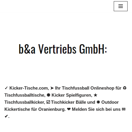
Zum
Inhalt
springen
✓ Kicker-Tische.com, ➤ Ihr Tischfussball Onlineshop für ♻
Tischfussballtische, ✺ Kicker Spielfiguren, ★
Tischfussballkicker, ☑️ Tischkicker Bälle und ✹ Outdoor
Kickertische für Oranienburg. ❤ Melden Sie sich bei uns ✉
✔.