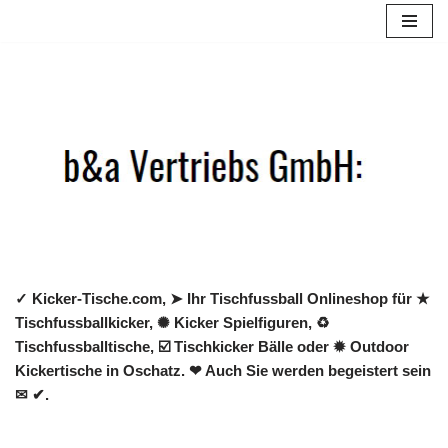
Zum
Inhalt
springen
✓ Kicker-Tische.com, ➤ Ihr Tischfussball Onlineshop für ★
Tischfussballkicker, ✺ Kicker Spielfiguren, ♻
Tischfussballtische, ☑️ Tischkicker Bälle oder ✹ Outdoor
Kickertische in Oschatz. ❤ Auch Sie werden begeistert sein
✉ ✔.