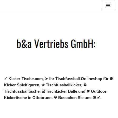
Zum
Inhalt
springen
✓ Kicker-Tische.com, ➤ Ihr Tischfussball Onlineshop für ✺
Kicker Spielfiguren, ★ Tischfussballkicker, ♻
Tischfussballtische, ☑️ Tischkicker Bälle und ✹ Outdoor
Kickertische in Ottobrunn. ❤ Besuchen Sie uns ✉ ✔.