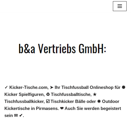
Zum
Inhalt
springen
✓ Kicker-Tische.com, ➤ Ihr Tischfussball Onlineshop für ✺
Kicker Spielfiguren, ♻ Tischfussballtische, ★
Tischfussballkicker, ☑️ Tischkicker Bälle oder ✹ Outdoor
Kickertische in Pirmasens. ❤ Auch Sie werden begeistert
sein ✉ ✔.