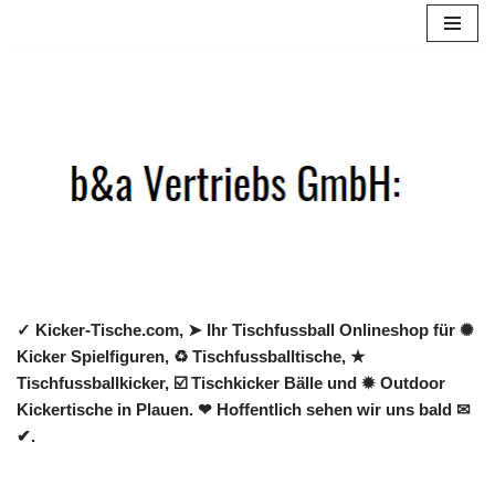
Zum
Inhalt
springen
✓ Kicker-Tische.com, ➤ Ihr Tischfussball Onlineshop für ✺
Kicker Spielfiguren, ♻ Tischfussballtische, ★
Tischfussballkicker, ☑️ Tischkicker Bälle und ✹ Outdoor
Kickertische in Plauen. ❤ Hoffentlich sehen wir uns bald ✉
✔.