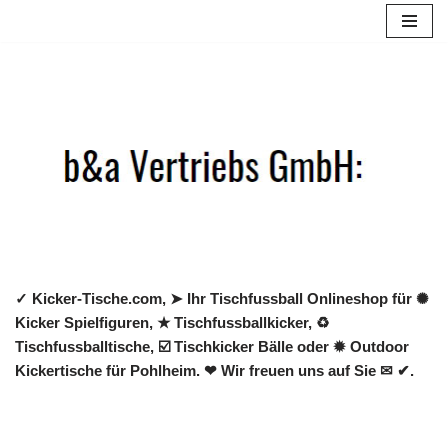
Zum
Inhalt
springen
✓ Kicker-Tische.com, ➤ Ihr Tischfussball Onlineshop für ✺
Kicker Spielfiguren, ★ Tischfussballkicker, ♻
Tischfussballtische, ☑️ Tischkicker Bälle oder ✹ Outdoor
Kickertische für Pohlheim. ❤ Wir freuen uns auf Sie ✉ ✔.