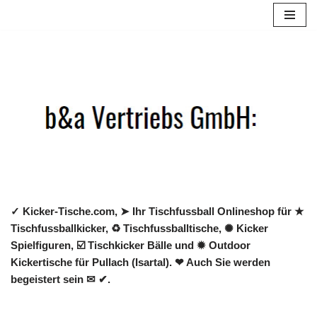
Zum
Inhalt
springen
✓ Kicker-Tische.com, ➤ Ihr Tischfussball Onlineshop für ★
Tischfussballkicker, ♻ Tischfussballtische, ✺ Kicker
Spielfiguren, ☑️ Tischkicker Bälle und ✹ Outdoor
Kickertische für Pullach (Isartal). ❤ Auch Sie werden
begeistert sein ✉ ✔.