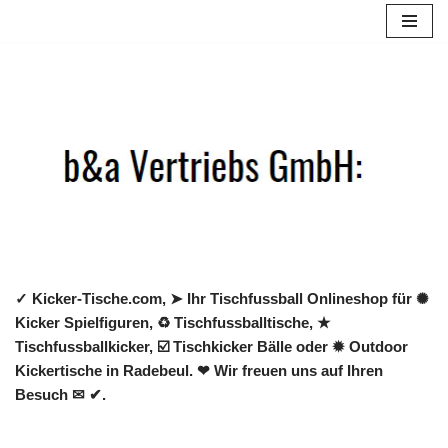
Zum
Inhalt
springen
✓ Kicker-Tische.com, ➤ Ihr Tischfussball Onlineshop für ✺
Kicker Spielfiguren, ♻ Tischfussballtische, ★
Tischfussballkicker, ☑️ Tischkicker Bälle oder ✹ Outdoor
Kickertische in Radebeul. ❤ Wir freuen uns auf Ihren
Besuch ✉ ✔.