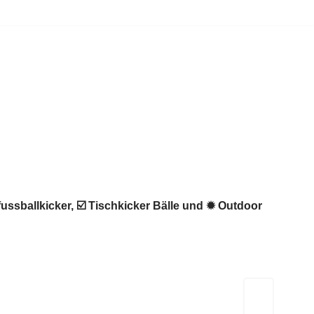
fussballkicker, ☑️ Tischkicker Bälle und ✹ Outdoor
Kicker-Tische.com