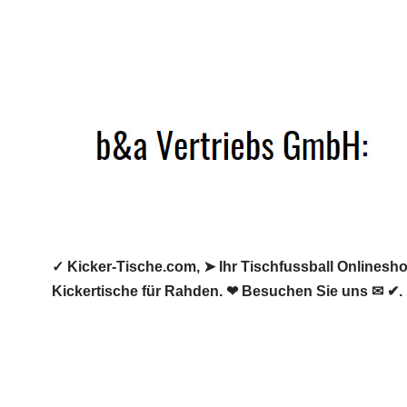
Zum
Inhalt
springen
✓ Kicker-Tische.com, ➤ Ihr Tischfussball Onlineshop
Kickertische für Rahden. ❤ Besuchen Sie uns ✉ ✔.