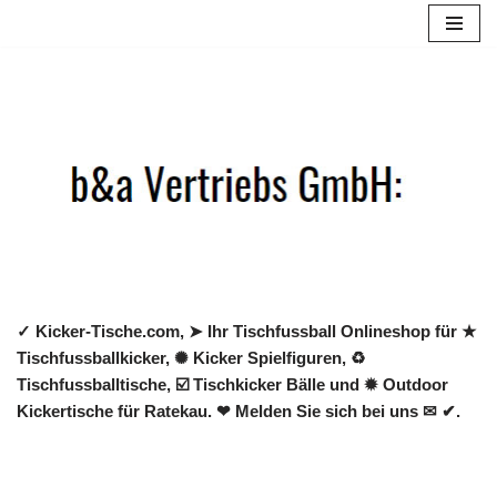
Zum
Inhalt
springen
✓ Kicker-Tische.com, ➤ Ihr Tischfussball Onlineshop für ★
Tischfussballkicker, ✺ Kicker Spielfiguren, ♻
Tischfussballtische, ☑️ Tischkicker Bälle und ✹ Outdoor
Kickertische für Ratekau. ❤ Melden Sie sich bei uns ✉ ✔.