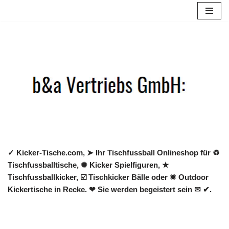
Zum
Inhalt
springen
✓ Kicker-Tische.com, ➤ Ihr Tischfussball Onlineshop für ♻
Tischfussballtische, ✺ Kicker Spielfiguren, ★
Tischfussballkicker, ☑️ Tischkicker Bälle oder ✹ Outdoor
Kickertische in Recke. ❤ Sie werden begeistert sein ✉ ✔.