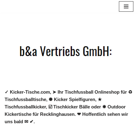
Zum
Inhalt
springen
✓ Kicker-Tische.com, ➤ Ihr Tischfussball Onlineshop für ♻
Tischfussballtische, ✺ Kicker Spielfiguren, ★
Tischfussballkicker, ☑️ Tischkicker Bälle oder ✹ Outdoor
Kickertische für Recklinghausen. ❤ Hoffentlich sehen wir
uns bald ✉ ✔.