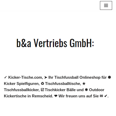
Zum
Inhalt
springen
✓ Kicker-Tische.com, ➤ Ihr Tischfussball Onlineshop für ✺
Kicker Spielfiguren, ♻ Tischfussballtische, ★
Tischfussballkicker, ☑️ Tischkicker Bälle und ✹ Outdoor
Kickertische in Remscheid. ❤ Wir freuen uns auf Sie ✉ ✔.