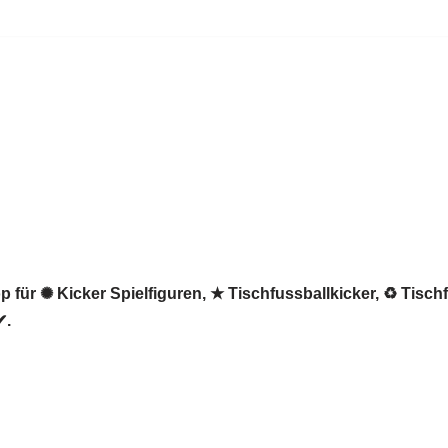
 für ✺ Kicker Spielfiguren, ★ Tischfussballkicker, ♻ Tisch
✔.