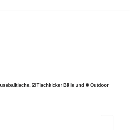
fussballtische, ☑️ Tischkicker Bälle und ✹ Outdoor
Kicker-Tische.com