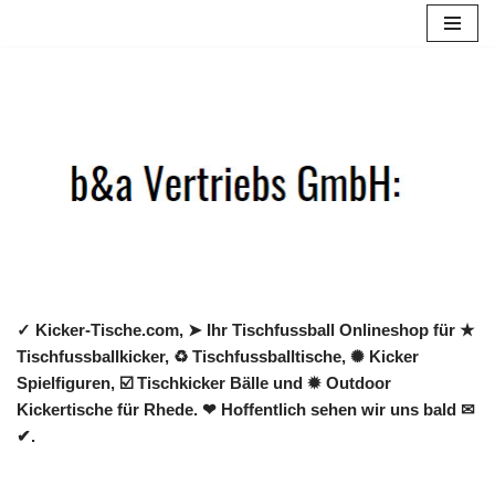
Zum
Inhalt
springen
✓ Kicker-Tische.com, ➤ Ihr Tischfussball Onlineshop für ★
Tischfussballkicker, ♻ Tischfussballtische, ✺ Kicker
Spielfiguren, ☑️ Tischkicker Bälle und ✹ Outdoor
Kickertische für Rhede. ❤ Hoffentlich sehen wir uns bald ✉
✔.