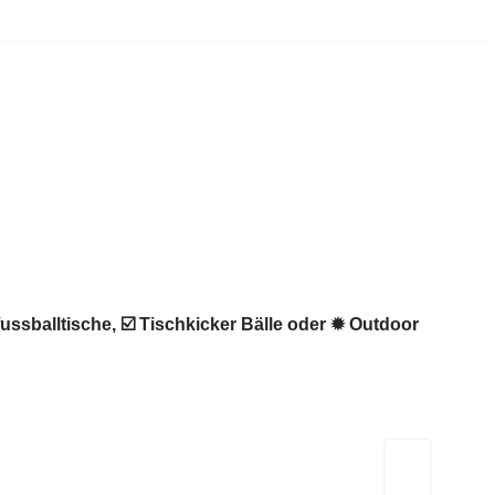
ussballtische, ☑️ Tischkicker Bälle oder ✹ Outdoor
Kicker-Tische.com