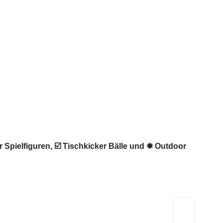
r Spielfiguren, ☑️ Tischkicker Bälle und ✹ Outdoor
Kicker-Tische.com