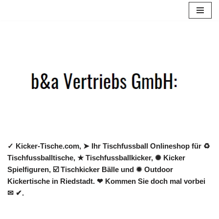
Zum
Inhalt
springen
✓ Kicker-Tische.com, ➤ Ihr Tischfussball Onlineshop für ♻
Tischfussballtische, ★ Tischfussballkicker, ✺ Kicker
Spielfiguren, ☑️ Tischkicker Bälle und ✹ Outdoor
Kickertische in Riedstadt. ❤ Kommen Sie doch mal vorbei
✉ ✔.