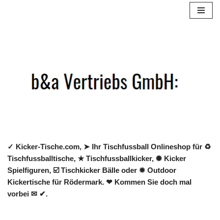
Zum
Inhalt
springen
✓ Kicker-Tische.com, ➤ Ihr Tischfussball Onlineshop für ♻
Tischfussballtische, ★ Tischfussballkicker, ✺ Kicker
Spielfiguren, ☑️ Tischkicker Bälle oder ✹ Outdoor
Kickertische für Rödermark. ❤ Kommen Sie doch mal
vorbei ✉ ✔.