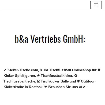
Zum
Inhalt
springen
✓ Kicker-Tische.com, ➤ Ihr Tischfussball Onlineshop für ✺
Kicker Spielfiguren, ★ Tischfussballkicker, ♻
Tischfussballtische, ☑️ Tischkicker Bälle und ✹ Outdoor
Kickertische in Rostock. ❤ Besuchen Sie uns ✉ ✔.