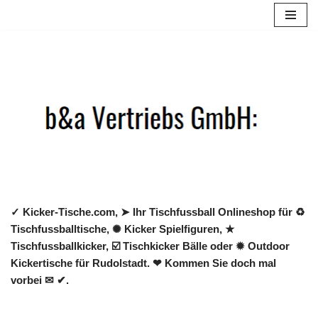
Zum
Inhalt
springen
✓ Kicker-Tische.com, ➤ Ihr Tischfussball Onlineshop für ♻
Tischfussballtische, ✺ Kicker Spielfiguren, ★
Tischfussballkicker, ☑️ Tischkicker Bälle oder ✹ Outdoor
Kickertische für Rudolstadt. ❤ Kommen Sie doch mal
vorbei ✉ ✔.