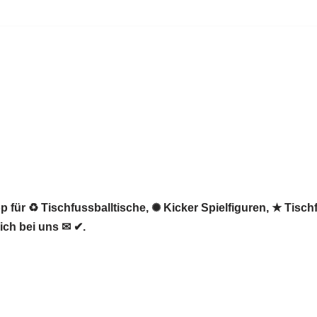
 für ♻ Tischfussballtische, ✺ Kicker Spielfiguren, ★ Tisch
ich bei uns ✉ ✔.