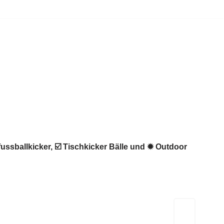
fussballkicker, ☑️ Tischkicker Bälle und ✹ Outdoor
Kicker-Tische.com