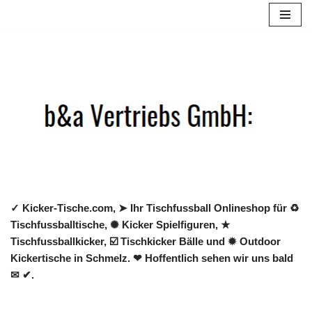
Zum
Inhalt
springen
✓ Kicker-Tische.com, ➤ Ihr Tischfussball Onlineshop für ♻
Tischfussballtische, ✺ Kicker Spielfiguren, ★
Tischfussballkicker, ☑️ Tischkicker Bälle und ✹ Outdoor
Kickertische in Schmelz. ❤ Hoffentlich sehen wir uns bald
✉ ✔.