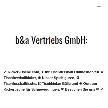
Zum
Inhalt
springen
✓ Kicker-Tische.com, ➤ Ihr Tischfussball Onlineshop für ★
Tischfussballkicker, ✺ Kicker Spielfiguren, ♻
Tischfussballtische, ☑️ Tischkicker Bälle und ✹ Outdoor
Kickertische für Schneverdingen. ❤ Besuchen Sie uns ✉ ✔.