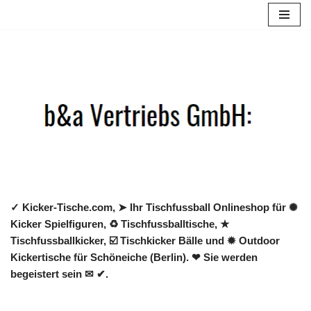
Zum
Inhalt
springen
✓ Kicker-Tische.com, ➤ Ihr Tischfussball Onlineshop für ✺
Kicker Spielfiguren, ♻ Tischfussballtische, ★
Tischfussballkicker, ☑️ Tischkicker Bälle und ✹ Outdoor
Kickertische für Schöneiche (Berlin). ❤ Sie werden
begeistert sein ✉ ✔.