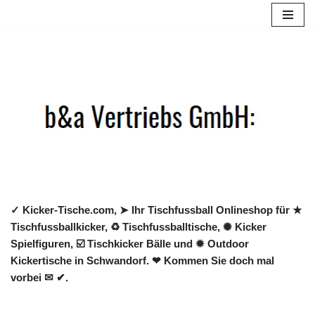
Zum
Inhalt
springen
✓ Kicker-Tische.com, ➤ Ihr Tischfussball Onlineshop für ★
Tischfussballkicker, ♻ Tischfussballtische, ✺ Kicker
Spielfiguren, ☑️ Tischkicker Bälle und ✹ Outdoor
Kickertische in Schwandorf. ❤ Kommen Sie doch mal
vorbei ✉ ✔.