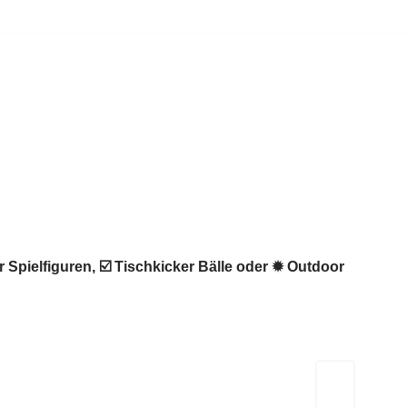
 Spielfiguren, ☑️ Tischkicker Bälle oder ✹ Outdoor
Kicker-Tische.com