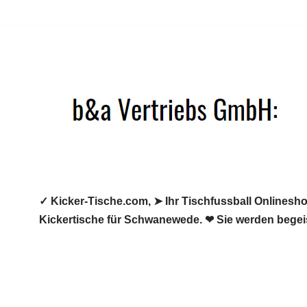
Zum
Inhalt
springen
✓ Kicker-Tische.com, ➤ Ihr Tischfussball Onlineshop
Kickertische für Schwanewede. ❤ Sie werden begeis