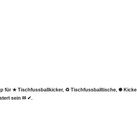
 für ★ Tischfussballkicker, ♻ Tischfussballtische, ✺ Kicker
tert sein ✉ ✔.