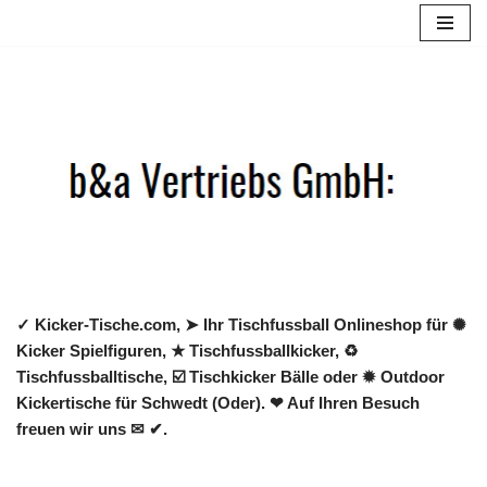
Zum
Inhalt
springen
✓ Kicker-Tische.com, ➤ Ihr Tischfussball Onlineshop für ✺
Kicker Spielfiguren, ★ Tischfussballkicker, ♻
Tischfussballtische, ☑️ Tischkicker Bälle oder ✹ Outdoor
Kickertische für Schwedt (Oder). ❤ Auf Ihren Besuch
freuen wir uns ✉ ✔.