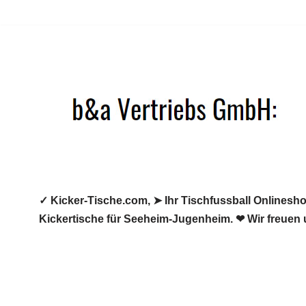
Zum
Inhalt
springen
✓ Kicker-Tische.com, ➤ Ihr Tischfussball Onlineshop
Kickertische für Seeheim-Jugenheim. ❤ Wir freuen 