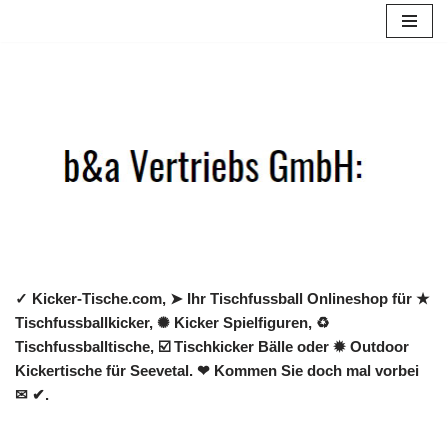
Zum
Inhalt
springen
✓ Kicker-Tische.com, ➤ Ihr Tischfussball Onlineshop für ★
Tischfussballkicker, ✺ Kicker Spielfiguren, ♻
Tischfussballtische, ☑️ Tischkicker Bälle oder ✹ Outdoor
Kickertische für Seevetal. ❤ Kommen Sie doch mal vorbei
✉ ✔.