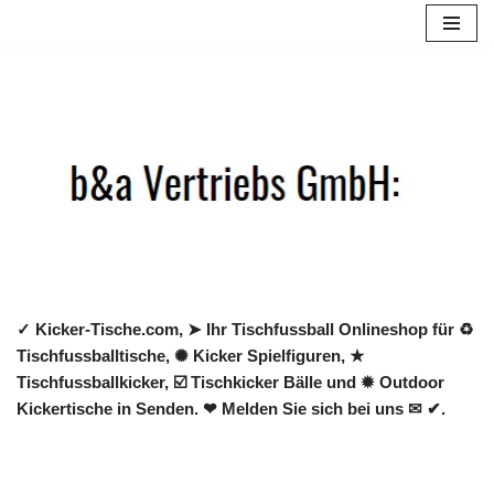
Zum
Inhalt
springen
✓ Kicker-Tische.com, ➤ Ihr Tischfussball Onlineshop für ♻
Tischfussballtische, ✺ Kicker Spielfiguren, ★
Tischfussballkicker, ☑️ Tischkicker Bälle und ✹ Outdoor
Kickertische in Senden. ❤ Melden Sie sich bei uns ✉ ✔.