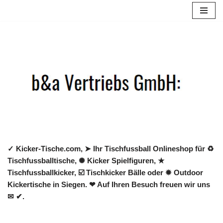
Zum
Inhalt
springen
✓ Kicker-Tische.com, ➤ Ihr Tischfussball Onlineshop für ♻
Tischfussballtische, ✺ Kicker Spielfiguren, ★
Tischfussballkicker, ☑️ Tischkicker Bälle oder ✹ Outdoor
Kickertische in Siegen. ❤ Auf Ihren Besuch freuen wir uns
✉ ✔.