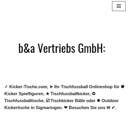
Zum
Inhalt
springen
✓ Kicker-Tische.com, ➤ Ihr Tischfussball Onlineshop für ✺
Kicker Spielfiguren, ★ Tischfussballkicker, ♻
Tischfussballtische, ☑️ Tischkicker Bälle oder ✹ Outdoor
Kickertische in Sigmaringen. ❤ Besuchen Sie uns ✉ ✔.