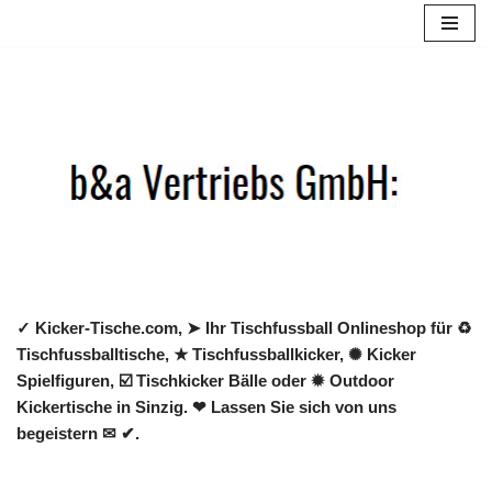
Zum
Inhalt
springen
✓ Kicker-Tische.com, ➤ Ihr Tischfussball Onlineshop für ♻
Tischfussballtische, ★ Tischfussballkicker, ✺ Kicker
Spielfiguren, ☑️ Tischkicker Bälle oder ✹ Outdoor
Kickertische in Sinzig. ❤ Lassen Sie sich von uns
begeistern ✉ ✔.