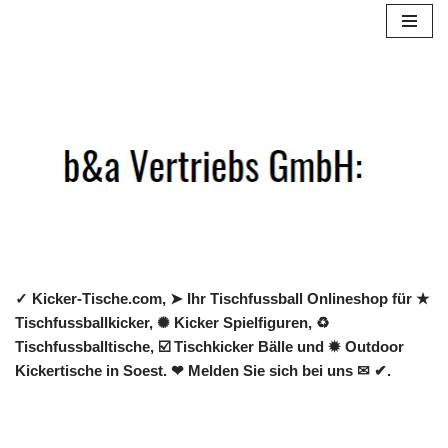
Zum
Inhalt
springen
✓ Kicker-Tische.com, ➤ Ihr Tischfussball Onlineshop für ★
Tischfussballkicker, ✺ Kicker Spielfiguren, ♻
Tischfussballtische, ☑️ Tischkicker Bälle und ✹ Outdoor
Kickertische in Soest. ❤ Melden Sie sich bei uns ✉ ✔.