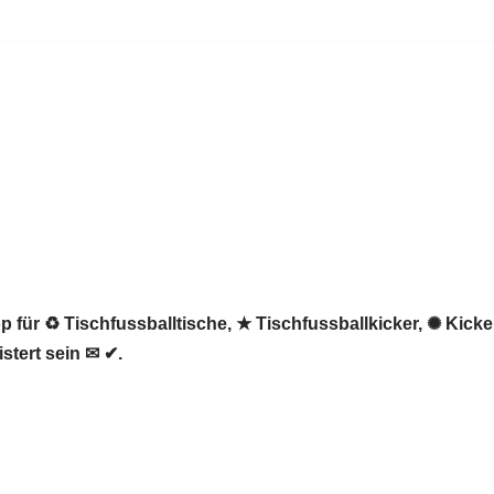
 für ♻ Tischfussballtische, ★ Tischfussballkicker, ✺ Kicker
stert sein ✉ ✔.