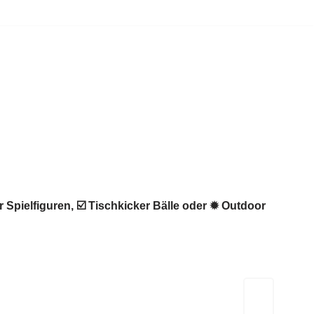
 Spielfiguren, ☑️ Tischkicker Bälle oder ✹ Outdoor
Kicker-Tische.com