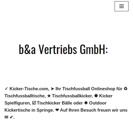
Zum
Inhalt
springen
✓ Kicker-Tische.com, ➤ Ihr Tischfussball Onlineshop für ♻
Tischfussballtische, ★ Tischfussballkicker, ✺ Kicker
Spielfiguren, ☑️ Tischkicker Bälle oder ✹ Outdoor
Kickertische in Springe. ❤ Auf Ihren Besuch freuen wir uns
✉ ✔.