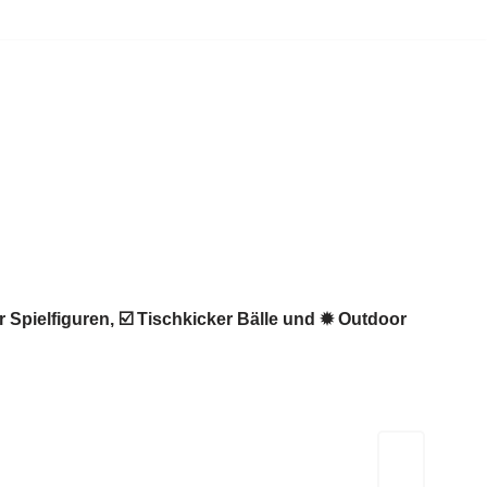
r Spielfiguren, ☑️ Tischkicker Bälle und ✹ Outdoor
Kicker-Tische.com