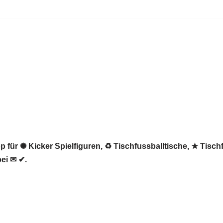
 für ✺ Kicker Spielfiguren, ♻ Tischfussballtische, ★ Tischf
ei ✉ ✔.