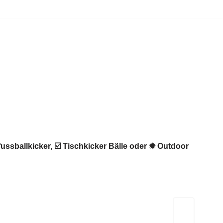
ussballkicker, ☑️ Tischkicker Bälle oder ✹ Outdoor
Kicker-Tische.com