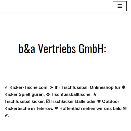
Zum
Inhalt
springen
✓ Kicker-Tische.com, ➤ Ihr Tischfussball Onlineshop für ✺
Kicker Spielfiguren, ♻ Tischfussballtische, ★
Tischfussballkicker, ☑️ Tischkicker Bälle oder ✹ Outdoor
Kickertische in Teterow. ❤ Hoffentlich sehen wir uns bald ✉
✔.