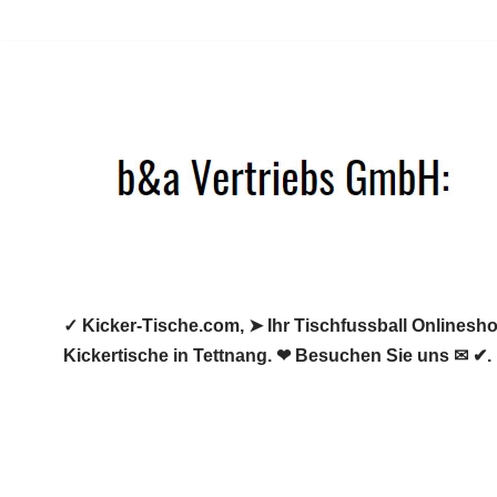
Zum
Inhalt
springen
✓ Kicker-Tische.com, ➤ Ihr Tischfussball Onlineshop
Kickertische in Tettnang. ❤ Besuchen Sie uns ✉ ✔.