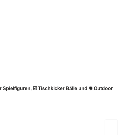
r Spielfiguren, ☑️ Tischkicker Bälle und ✹ Outdoor
Kicker-Tische.com