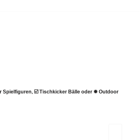
 Spielfiguren, ☑️ Tischkicker Bälle oder ✹ Outdoor
Kicker-Tische.com